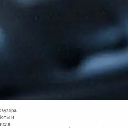
аузера.
боты и
числе