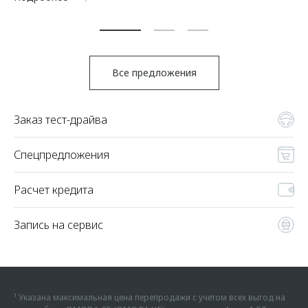
По
Все предложения
Заказ тест-драйва
Спецпредложения
Расчет кредита
Запись на сервис
¹ Указана максимальная цена перепродажи с учетом всех выгод на