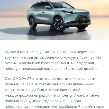
Страхование
Клиентская поддержка
Обратная связь
Ultra
Кредитный калькулятор
O&J Автоклуб
Аксессуары
Клуб владельцев OMODA
Одежда и сувениры
Приложение O&J
Оригинальные аксессуары
Аксессуары
Запчасти
Одежда и сувениры
26 мая в МВЦ «Крокус Экспо» состоялась церемония
Трейд-ин
Оригинальные аксессуары
вручения наград автомобильного конкурса Гран-при «За
рулем». Флагманский кроссовер OMODA C7 одержал
Калькулятор трейд-ин
Запчасти
победу в специальной номинации «За смелый дизайн».
Для OMODA C7 это не первое достижение в области
дизайна. Ранее в 2025 году уникальный динамичный
силуэт кроссовера был отмечен престижной
международной наградой French Design Award, а также
получил приз «Дизайн года» от VOICE и стал
победителем в номинации «Автомобильный дизайн года»