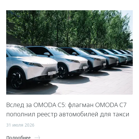
 и
Вслед за OMODA C5: флагман OMODA C7
С
пополнил реестр автомобилей для такси
п
а
31 июля 2026
5 
Подробнее