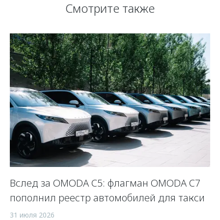
Смотрите также
Вслед за OMODA C5: флагман OMODA C7
С
пополнил реестр автомобилей для такси
п
а
31 июля 2026