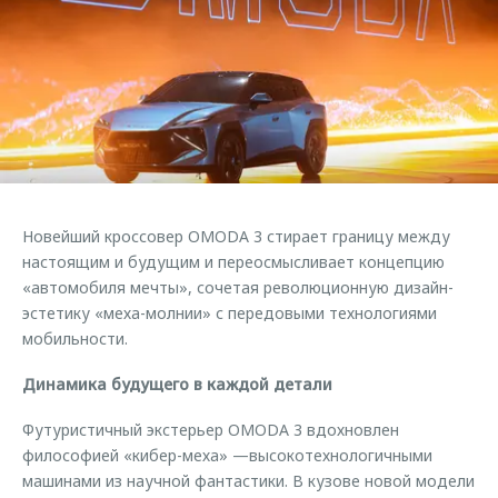
Страхование
Клиентская поддержка
Обратная связь
Ultra
Кредитный калькулятор
O&J Автоклуб
Аксессуары
Клуб владельцев OMODA
Одежда и сувениры
Приложение O&J
Оригинальные аксессуары
Аксессуары
Запчасти
Одежда и сувениры
Новейший кроссовер OMODA 3 стирает границу между
Трейд-ин
Оригинальные аксессуары
настоящим и будущим и переосмысливает концепцию
«автомобиля мечты», сочетая революционную дизайн-
Калькулятор трейд-ин
Запчасти
эстетику «меха-молнии» с передовыми технологиями
мобильности.
Динамика будущего в каждой детали
Футуристичный экстерьер OMODA 3 вдохновлен
философией «кибер-меха» —высокотехнологичными
машинами из научной фантастики. В кузове новой модели