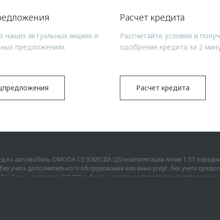
редложения
Расчет кредита
о наших актуальных акциях и
Рассчитайте условия и полу
ьных предложениях
одобрение кредита за 2 мин
цпредложения
Расчет кредита
ыгод на автомобиль OMODA C5 (ОМОДА Ц5) комплектации Актив 1.5Т передн
г., без учета дополнительного оборудования или иных услуг, без учета пре
Трейд-ин» в размере 50 000 рублей, которая достигается за счет програм
от максимальной цены перепродажи автомобиля, приобретаемого по Прогр
ыгод на автомобиль OMODA C7 (ОМОДА Ц7) комплектации Актив 1.6T передн
 условия программы уточняйте у официальных дилеров OMODA, список ко
28.04.2026 г., без учета дополнительного оборудования или иных услуг, бе
д-ин» в размере 100 000 рублей и программы «Выгода за кредит» в размер
u. Предложение распространяется на новые автомобили марки OMODA C7 2
от цветов, показанных на изображениях, из-за особенностей печати. Возмо