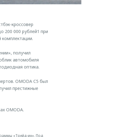
тбэк-кроссовер
о 200 000 рублей1 при
 комплектации.
нии», получил
 облик автомобиля
тодиодная оптика.
пертов. OMODA C5 был
олучил престижные
рах OMODA.
ограммы «Трейд-ин». Под