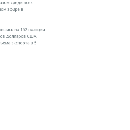
азом среди всех
мом эфире в
нявшись на 152 позиции
дов долларов США.
ъема экспорта в 5