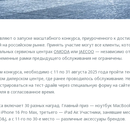
яют о запуске масштабного конкурса, приуроченного к дости
 на российском рынке. Принять участие могут все клиенты, ко
альных сервисных центрах
OMODA
или
JAECOO
— независимо от
ременные рамки предыдущего обслуживания не ограничены.
м конкурса, необходимо с 11 по 31 августа 2025 года пройти т
ом дилерском центре, где ранее проводилось обслуживание. 
стрироваться на тест-драйв через специальную форму на сайте
ля в согласованное время.
а включает 30 разных наград. Главный приз — ноутбук MacBoo
Phone 16 Pro Max, третьего — iPad Air. Участники, занявшие мест
&J, а с 11-го по 30-е место — различные аксессуары брендов.