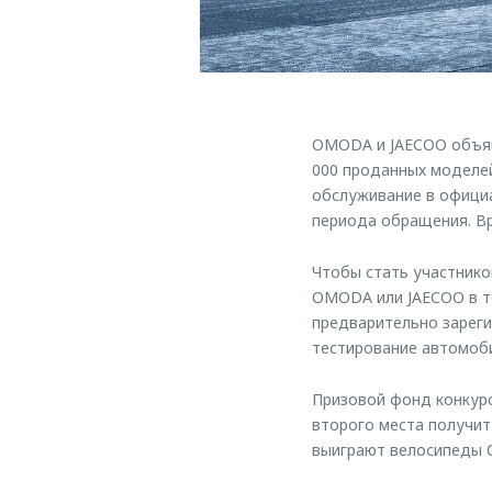
OMODA и JAECOO объявл
000 проданных моделей
обслуживание в офици
периода обращения. В
Чтобы стать участнико
OMODA или JAECOO в т
предварительно зареги
тестирование автомоби
Призовой фонд конкурс
второго места получит i
выиграют велосипеды O