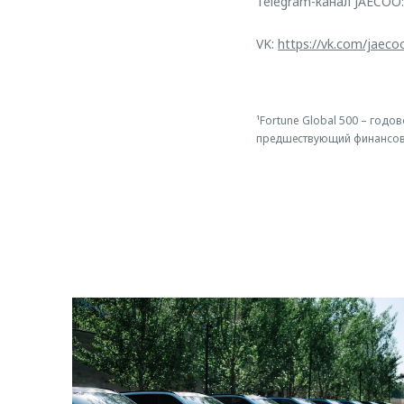
Telegram-канал JAECOO
VK:
https://vk.com/jaeco
¹Fortune Global 500 – год
предшествующий финансов