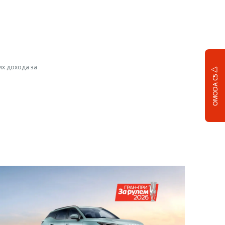
их дохода за
OMODA C5