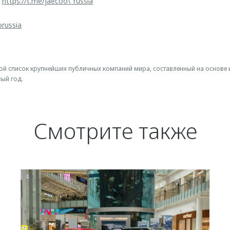
:
https://t.me/jaecoo\_russia
orussia
овой список крупнейших публичных компаний мира, составленный на основе 
ый год.
Смотрите также