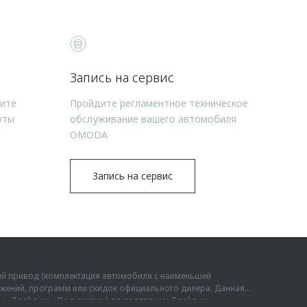
Запись на сервис
чите
Пройдите регламентное техническое
уты
обслуживание вашего автомобиля
OMODA
Запись на сервис
ий привод (комплектация автомобиля с наименьшей
дложений, программ или скидок официального дилера. Данная
мы «Трейд-ин». Под скидкой по программе Трейд-ин