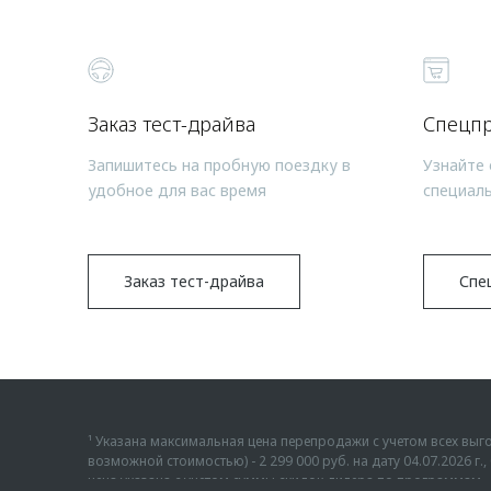
Заказ тест-драйва
Спецп
Запишитесь на пробную поездку в
Узнайте 
удобное для вас время
специал
Заказ тест-драйва
Спе
¹ Указана максимальная цена перепродажи с учетом всех в
возможной стоимостью) - 2 299 000 руб. на дату 04.07.2026 
цена указана с учетом суммы скидок дилера по программам «