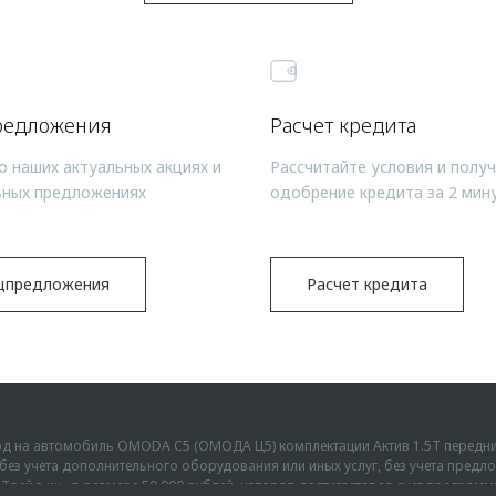
редложения
Расчет кредита
о наших актуальных акциях и
Рассчитайте условия и полу
ьных предложениях
одобрение кредита за 2 мин
цпредложения
Расчет кредита
ыгод на автомобиль OMODA C5 (ОМОДА Ц5) комплектации Актив 1.5Т передн
г., без учета дополнительного оборудования или иных услуг, без учета пре
Трейд-ин» в размере 50 000 рублей, которая достигается за счет програм