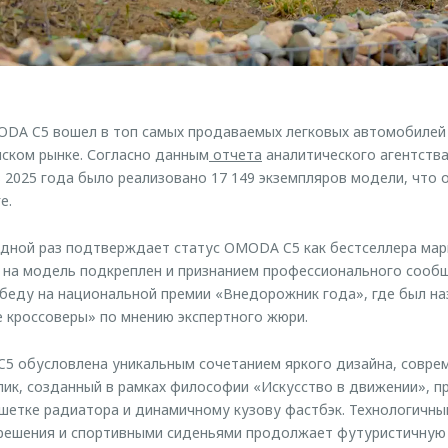
ODA C5 вошел в топ самых продаваемых легковых автомобилей
йском рынке. Согласно данным
отчета
аналитического агентств
 2025 года было реализовано 17 149 экземпляров модели, что 
е.
едной раз подтверждает статус OMODA C5 как бестселлера мар
 на модель подкреплен и признанием профессионального сообщ
еду на национальной премии «Внедорожник года», где был на
 кроссоверы» по мнению экспертного жюри.
5 обусловлена уникальным сочетанием яркого дизайна, соврем
ик, созданный в рамках философии «Искусство в движении», п
шетке радиатора и динамичному кузову фастбэк. Технологичны
решения и спортивными сиденьями продолжает футуристичную 