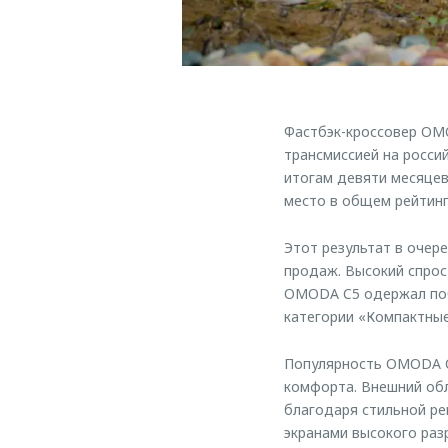
Фастбэк-кроссовер OM
трансмиссией на росси
итогам девяти месяцев
место в общем рейтинг
Этот результат в очер
продаж. Высокий спрос
OMODA C5 одержал поб
категории «Компактные
Популярность OMODA C
комфорта. Внешний обл
благодаря стильной ре
экранами высокого раз