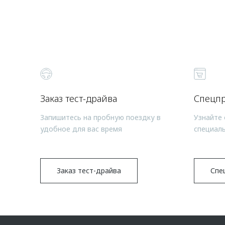
Заказ тест-драйва
Спецп
Запишитесь на пробную поездку в
Узнайте 
удобное для вас время
специал
Заказ тест-драйва
Спе