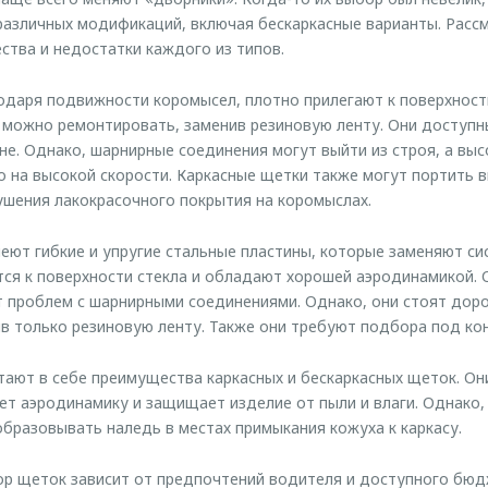
азличных модификаций, включая бескаркасные варианты. Рассм
тва и недостатки каждого из типов.
одаря подвижности коромысел, плотно прилегают к поверхност
х можно ремонтировать, заменив резиновую ленту. Они доступ
е. Однако, шарнирные соединения могут выйти из строя, а выс
 на высокой скорости. Каркасные щетки также могут портить 
ушения лакокрасочного покрытия на коромыслах.
еют гибкие и упругие стальные пластины, которые заменяют си
ся к поверхности стекла и обладают хорошей аэродинамикой.
 проблем с шарнирными соединениями. Однако, они стоят доро
в только резиновую ленту. Также они требуют подбора под ко
ают в себе преимущества каркасных и бескаркасных щеток. О
ет аэродинамику и защищает изделие от пыли и влаги. Однако,
образовывать наледь в местах примыкания кожуха к каркасу.
ор щеток зависит от предпочтений водителя и доступного бю