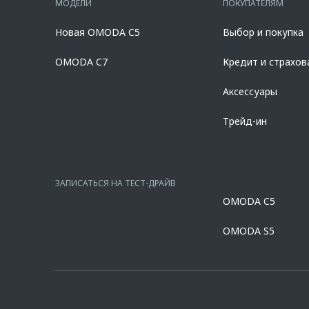
МОДЕЛИ
ПОКУПАТЕЛЯМ
полиса КАСКО. При отказе от полиса КАСКО/отсутствии проло
дилерских центрах «Omoda». Изучите все условия кредита в р
Новая OMODA C5
Выбор и покупка
platformId=alfasite
Кредит предоставляет АО Альфа-Банк. ИНН 7
Предложение ограничено и не является публичной офертой.
OMODA C7
Кредит и страхов
Аксессуары
Трейд-ин
ЗАПИСАТЬСЯ НА ТЕСТ-ДРАЙВ
OMODA C5
OMODA S5