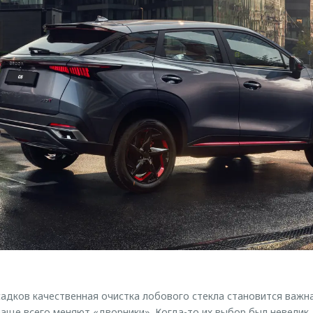
садков качественная очистка лобового стекла становится важна
чаще всего меняют «дворники». Когда-то их выбор был невелик,