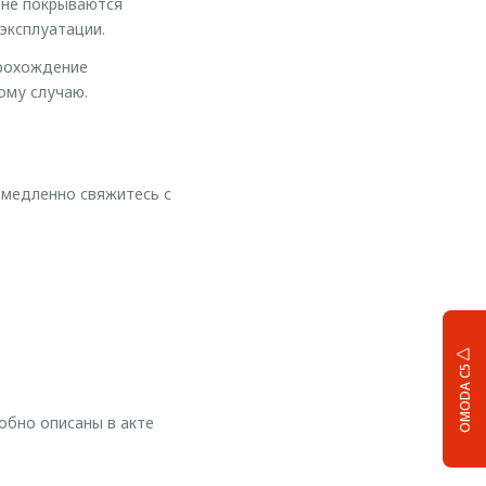
 не покрываются
 эксплуатации.
прохождение
ому случаю.
емедленно свяжитесь с
OMODA C5
обно описаны в акте