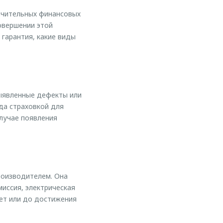
ачительных финансовых
овершении этой
 гарантия, какие виды
ыявленные дефекты или
да страховкой для
лучае появления
производителем. Она
иссия, электрическая
лет или до достижения